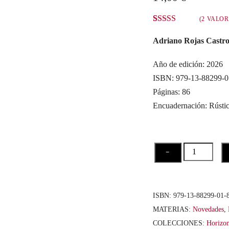
(
2
VALOR
Valorado con
2
5.00
de 5 en
Adriano Rojas Castr
base a
valoraciones
de clientes
Año de edición: 2026
ISBN: 979-13-88299-0
Páginas: 86
Encuadernación: Rústi
Nuestra
−
palabra
es
una
ISBN:
979-13-88299-01-
flor
MATERIAS:
Novedades
,
carnívora
COLECCIONES:
Horizon