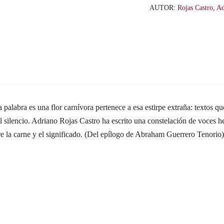
cantidad
AUTOR:
Rojas Castro, A
 palabra es una flor carnívora pertenece a esa estirpe extraña: textos
 del silencio. Adriano Rojas Castro ha escrito una constelación de voces 
entre la carne y el significado. (Del epílogo de Abraham Guerrero Tenorio)