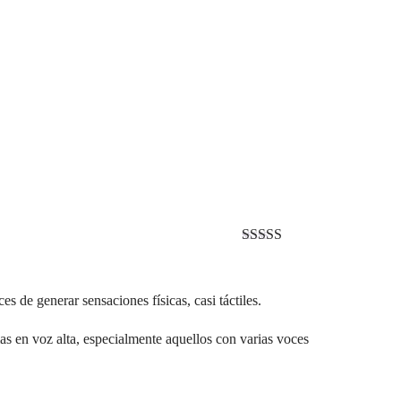
Valorado con
5
de 5
 de generar sensaciones físicas, casi táctiles.
as en voz alta, especialmente aquellos con varias voces