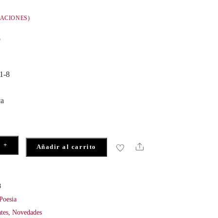
ACIONES)
o
1-8
ca
+
Share
Añadir al carrito
8
Poesia
tes
,
Novedades