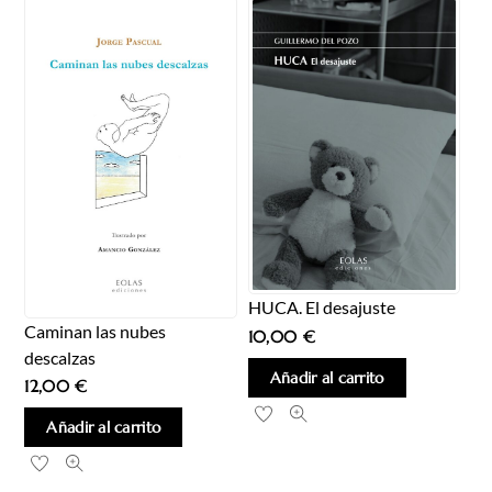
HUCA. El desajuste
Caminan las nubes
10,00
€
descalzas
Añadir al carrito
12,00
€
Añadir al carrito