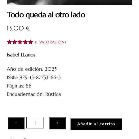
Todo queda al otro lado
13,00
€
(
1
VALORACIÓN)
Valorado
1
con
5.00
de
Isabel LLanos
5 en base
a
valoración
Año de edición: 2025
de un
cliente
ISBN: 979-13-87753-66-5
Páginas: 86
Encuadernación: Rústica
Todo
−
+
Añadir al carrito
queda
al