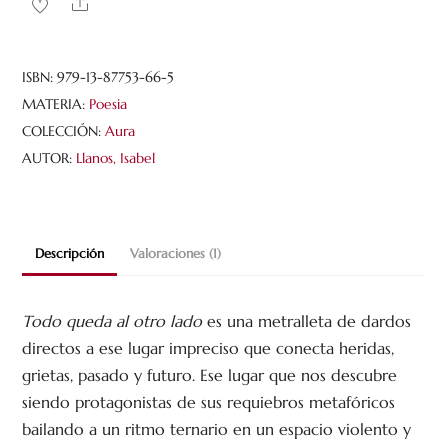
Share
otro
lado
cantidad
ISBN:
979-13-87753-66-5
MATERIA:
Poesia
COLECCIÓN:
Aura
AUTOR:
Llanos, Isabel
Descripción
Valoraciones (1)
Todo queda al otro lado
es una metralleta de dardos
directos a ese lugar impreciso que conecta heridas,
grietas, pasado y futuro. Ese lugar que nos descubre
siendo protagonistas de sus requiebros metafóricos
bailando a un ritmo ternario en un espacio violento y