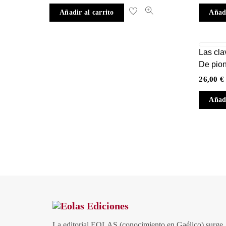
Añadir al carrito
Añadi
Las cla
De pion
26,00
€
Añadi
La editorial EOLAS (conocimiento en Gaélico) surge