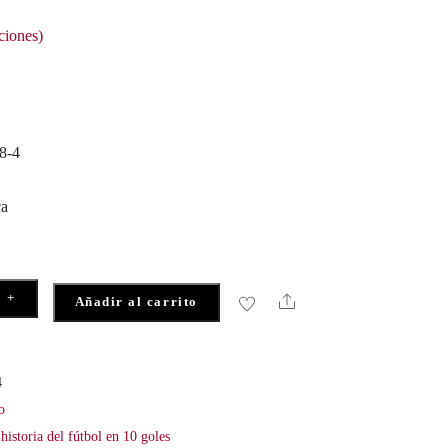
ciones)
8-4
ca
+
Share
Añadir al carrito
4
o
historia del fútbol en 10 goles