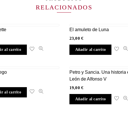
RELACIONADOS
tte
El amuleto de Luna
23,00
€
r al carrito
Añadir al carrito
uego
Petro y Sancia. Una historia 
León de Alfonso V
19,00
€
r al carrito
Añadir al carrito