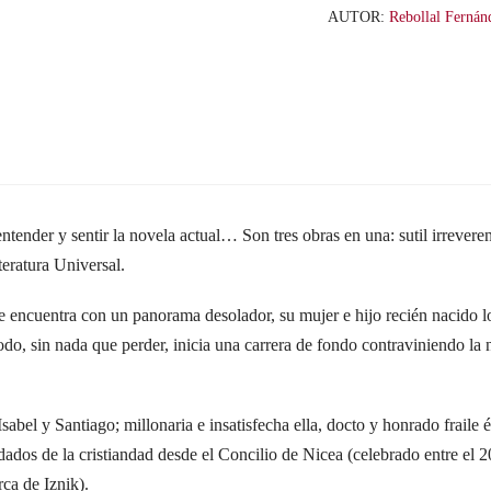
AUTOR:
Rebollal Fernán
ntender y sentir la novela actual… Son tres obras en una: sutil irrevere
teratura Universal.
e encuentra con un panorama desolador, su mujer e hijo recién nacido
odo, sin nada que perder, inicia una carrera de fondo contraviniendo la
abel y Santiago; millonaria e insatisfecha ella, docto y honrado fraile él.
dos de la cristiandad desde el Concilio de Nicea (celebrado entre el 2
ca de Iznik).