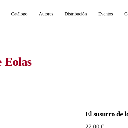
Catálogo
Autores
Distribución
Eventos
C
e Eolas
El susurro de l
22,00
€