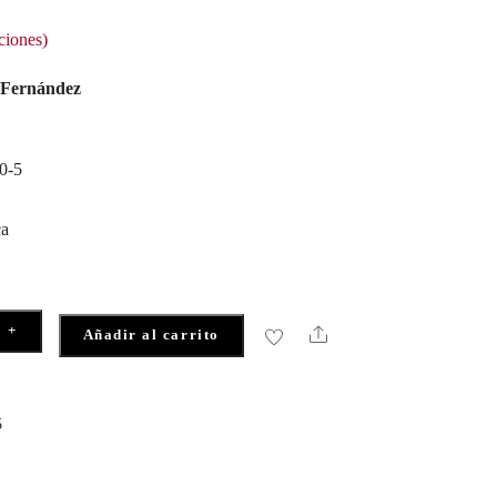
ciones)
 Fernández
0-5
ca
+
Share
Añadir al carrito
5