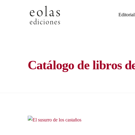
Skip
to
Editorial
content
Catálogo de libros d