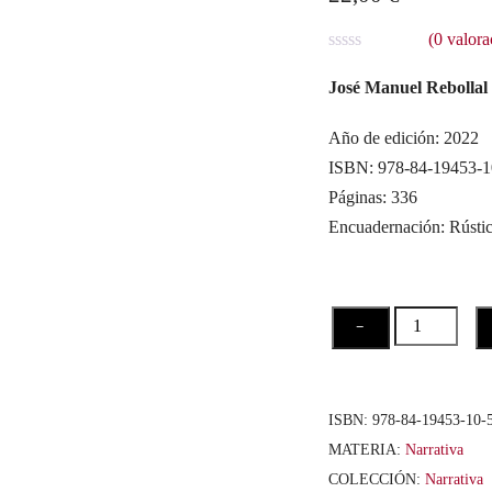
(
0
valora
V
a
José Manuel Rebollal
l
o
r
Año de edición: 2022
a
ISBN: 978-84-19453-1
d
o
Páginas: 336
c
o
Encuadernación: Rústi
n
0
d
e
5
El
−
susurro
de
los
ISBN:
978-84-19453-10-
castaños
MATERIA:
Narrativa
cantidad
COLECCIÓN:
Narrativa