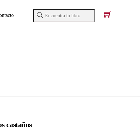
ontacto
os castaños