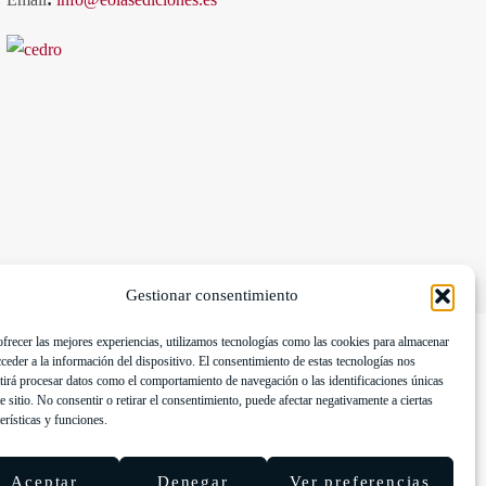
Gestionar consentimiento
ofrecer las mejores experiencias, utilizamos tecnologías como las cookies para almacenar
cceder a la información del dispositivo. El consentimiento de estas tecnologías nos
Fondos Europeos, cuyo objetivo es la mejora de la
tirá procesar datos como el comportamiento de navegación o las identificaciones únicas
te sitio. No consentir o retirar el consentimiento, puede afectar negativamente a ciertas
n Plan de Acción con el objetivo de reforzar la digitalización
erísticas y funciones.
contado con el apoyo del Programa Pyme Digital de la Cámara
Aceptar
Denegar
Ver preferencias