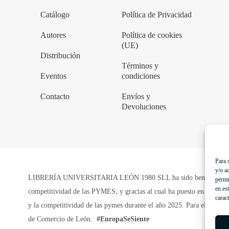
Catálogo
Política de Privacidad
Autores
Política de cookies
(UE)
Distribución
Términos y
Eventos
condiciones
Contacto
Envíos y
Devoluciones
Para 
y/o a
LIBRERÍA UNIVERSITARIA LEÓN 1980 SLL ha sido beneficiaria de 
permi
en es
competitividad de las PYMES, y gracias al cual ha puesto en marcha u
caract
y la competitividad de las pymes durante el año 2025. Para ello ha 
de Comercio de León.
#EuropaSeSiente