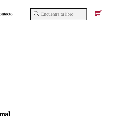
ontacto
imal