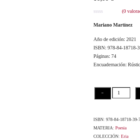
(
0
valora
V
a
Mariano Martínez
l
o
r
Año de edición: 2021
a
ISBN: 978-84-18718-3
d
o
Páginas: 74
c
o
Encuadernación: Rústi
n
0
d
e
5
El
−
viaje
del
animal
ISBN:
978-84-18718-39-
cantidad
MATERIA:
Poesia
COLECCIÓN:
Eria