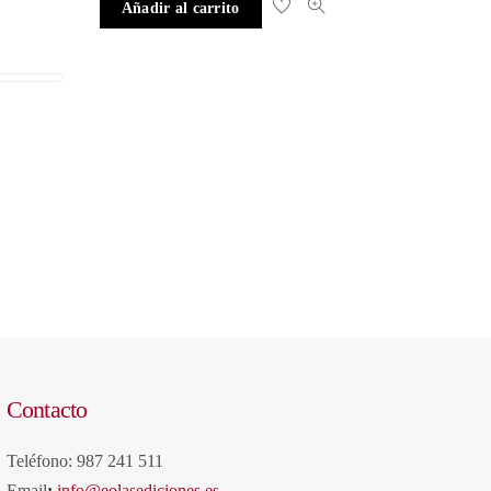
Añadir al carrito
Contacto
Teléfono: 987 241 511
Email
:
info@eolasediciones.es