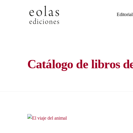
Skip
to
Editorial
content
Catálogo de libros d