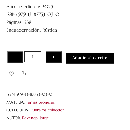
o
Año de edición: 2025
r
a
ISBN: 979-13-87753-03-0
d
o
Páginas: 238
c
Encuadernación: Rústica
o
n
0
d
e
5
León
−
+
Añadir al carrito
paso
a
Share
paso.
Guía
de
ISBN:
979-13-87753-03-0
un
MATERIA:
Temas Leoneses
papón
COLECCIÓN:
Fuera de colección
de
AUTOR:
Revenga, Jorge
acera