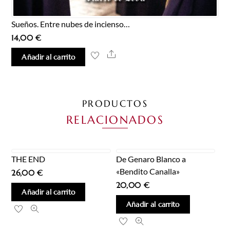
Sueños. Entre nubes de incienso…
14,00
€
Share
Añadir al carrito
PRODUCTOS
RELACIONADOS
THE END
De Genaro Blanco a
«Bendito Canalla»
26,00
€
20,00
€
Añadir al carrito
Añadir al carrito