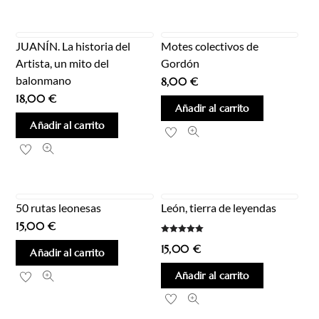
JUANÍN. La historia del
Motes colectivos de
Artista, un mito del
Gordón
balonmano
8,00
€
18,00
€
Añadir al carrito
Añadir al carrito
50 rutas leonesas
León, tierra de leyendas
15,00
€
Valorado
15,00
€
con
Añadir al carrito
5.00
de 5
Añadir al carrito