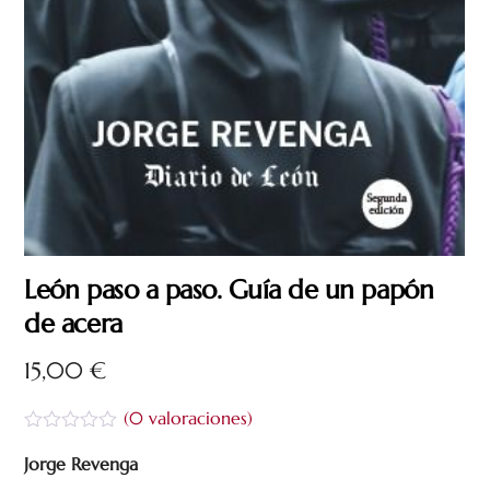
León paso a paso. Guía de un papón
de acera
15,00
€
(
0
valoraciones)
V
a
Jorge Revenga
l