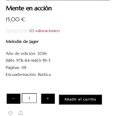
Mente en acción
15,00
€
(
0
valoraciones)
V
a
Melodie de Jager
l
o
Año de edición: 2016
r
a
ISBN: 978-84-16613-59-5
d
o
Páginas: 118
c
Encuadernación: Rústica
o
n
0
d
e
5
Mente
−
+
Añadir al carrito
en
acción
Share