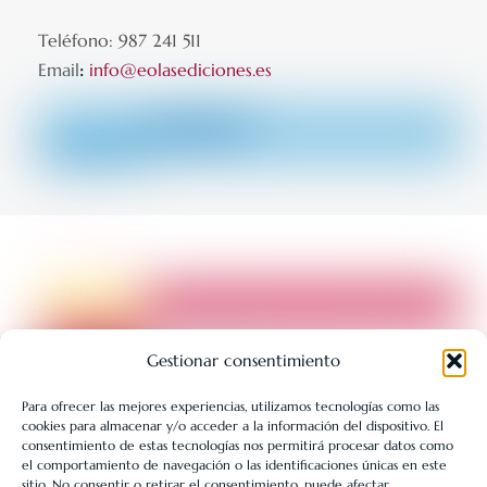
Teléfono: 987 241 511
Email
:
info@eolasediciones.es
Gestionar consentimiento
Para ofrecer las mejores experiencias, utilizamos tecnologías como las
cookies para almacenar y/o acceder a la información del dispositivo. El
LIBRERÍA UNIVERSITARIA LEÓN 1980 SLL ha sido beneficiaria
consentimiento de estas tecnologías nos permitirá procesar datos como
de Fondos Europeos, cuyo objetivo es la mejora de la
el comportamiento de navegación o las identificaciones únicas en este
sitio. No consentir o retirar el consentimiento, puede afectar