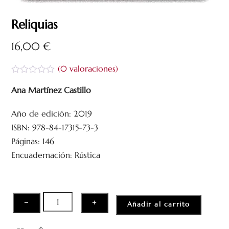
Reliquias
16,00
€
(
0
valoraciones)
V
a
Ana Martínez Castillo
l
o
Año de edición: 2019
r
a
ISBN: 978-84-17315-73-3
d
o
Páginas: 146
c
Encuadernación: Rústica
o
n
0
d
e
5
Reliquias
−
+
Añadir al carrito
cantidad