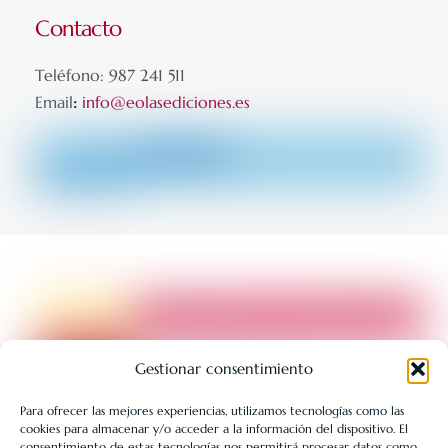
Contacto
Teléfono: 987 241 511
Email
:
info@eolasediciones.es
Gestionar consentimiento
Para ofrecer las mejores experiencias, utilizamos tecnologías como las
cookies para almacenar y/o acceder a la información del dispositivo. El
LIBRERÍA UNIVERSITARIA LEÓN 1980 SLL ha sido beneficiaria
consentimiento de estas tecnologías nos permitirá procesar datos como