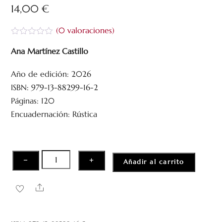
14,00
€
(
0
valoraciones)
V
a
Ana Martínez Castillo
l
o
Año de edición: 2026
r
a
ISBN: 979-13-88299-16-2
d
o
Páginas: 120
c
Encuadernación: Rústica
o
n
0
d
e
5
La
−
+
Añadir al carrito
belleza
de
Share
invocar
perfumes