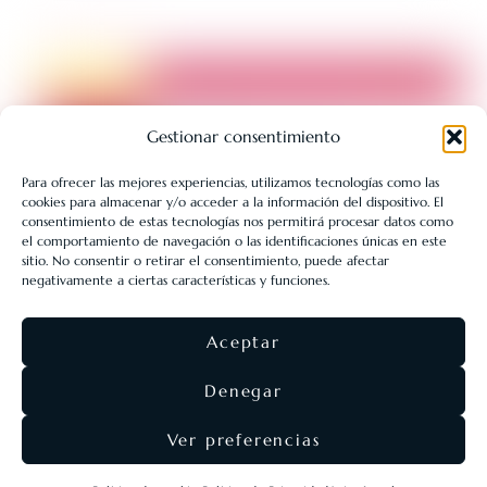
Gestionar consentimiento
Para ofrecer las mejores experiencias, utilizamos tecnologías como las
cookies para almacenar y/o acceder a la información del dispositivo. El
LIBRERÍA UNIVERSITARIA LEÓN 1980 SLL ha sido beneficiaria
consentimiento de estas tecnologías nos permitirá procesar datos como
de Fondos Europeos, cuyo objetivo es la mejora de la
el comportamiento de navegación o las identificaciones únicas en este
sitio. No consentir o retirar el consentimiento, puede afectar
competitividad de las PYMES, y gracias al cual ha puesto en
negativamente a ciertas características y funciones.
marcha un Plan de Acción con el objetivo de reforzar la
digitalización y la competitividad de las pymes durante el año
Aceptar
2025. Para ello ha contado con el apoyo del Programa Pyme
Digital de la Cámara de Comercio de León.
#EuropaSeSiente
Denegar
Ver preferencias