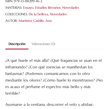
cantidad
ISBN:
979-13-88299-16-2
MATERIAS:
Ensayo
,
Estudios literarios
,
Novedades
COLECCIONES:
De la belleza
,
Novedades
AUTOR:
Martínez Castillo, Ana
Descripción
Valoraciones (0)
¿A qué huele el más allá? ¿Qué fragancias se usan en el
inframundo? ¿Con qué esencias se manifiestan los
fantasmas? ¿Podemos comunicarnos con lo otro
mediante los olores? ¿Cómo huele lo monstruoso? ¿No
es acaso el perfume el espectro más bello y más
terrible?
Asomarse a la ventana, descorrer el velo y atisbar,