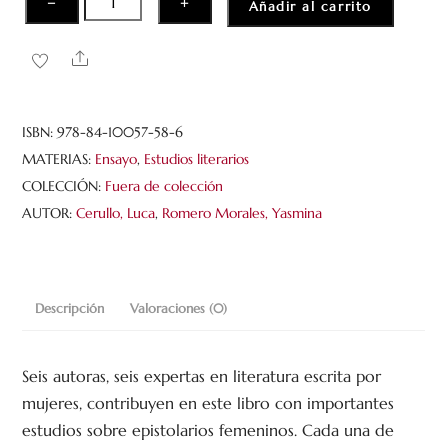
−
+
Añadir al carrito
Epistolarios
femeninos
Share
en
el
mundo
ISBN:
978-84-10057-58-6
literario
MATERIAS:
Ensayo
,
Estudios literarios
hispánico
COLECCIÓN:
Fuera de colección
cantidad
AUTOR:
Cerullo, Luca
,
Romero Morales, Yasmina
Descripción
Valoraciones (0)
Seis autoras, seis expertas en literatura escrita por
mujeres, contri­buyen en este libro con importantes
estudios sobre epistolarios femeninos. Cada una de