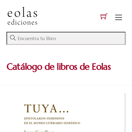
Skip
to
Men
content
Catálogo de libros de Eolas