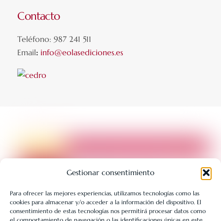
Contacto
Teléfono: 987 241 511
Email
:
info@eolasediciones.es
Gestionar consentimiento
Para ofrecer las mejores experiencias, utilizamos tecnologías como las
cookies para almacenar y/o acceder a la información del dispositivo. El
LIBRERÍA UNIVERSITARIA LEÓN 1980 SLL ha sido beneficiaria
consentimiento de estas tecnologías nos permitirá procesar datos como
de Fondos Europeos, cuyo objetivo es la mejora de la
el comportamiento de navegación o las identificaciones únicas en este