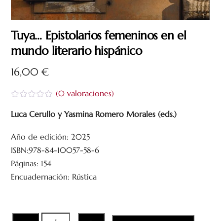
Tuya… Epistolarios femeninos en el
mundo literario hispánico
16,00
€
(
0
valoraciones)
V
a
Luca Cerullo y Yasmina Romero Morales (eds.)
l
o
Año de edición: 2025
r
a
ISBN:978-84-10057-58-6
d
o
Páginas: 154
c
Encuadernación: Rústica
o
n
0
d
e
5
Tuya...