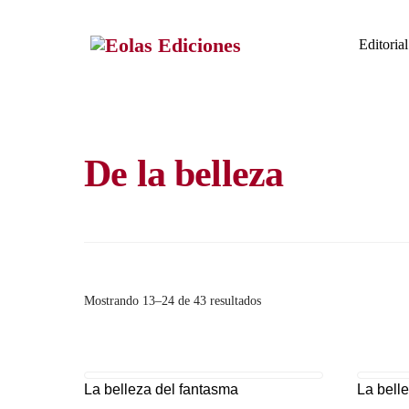
Skip
to
Editorial
content
De la belleza
Ordenado
Mostrando 13–24 de 43 resultados
por
los
últimos
La belleza del fantasma
La bell