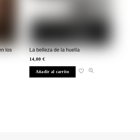
en los
La belleza de la huella
14,00
€
Añadir al carrito